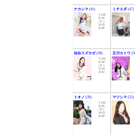
ナカシマ
(41)
ミチエダ
(47)
T.168
B.90
(
C
)
W.65
H.88
仙台スズカゼ
(38)
立川カトウ
(5
T.160
B.90
(
C
)
W.58
H.92
トオノ
(39)
マツシマ
(52)
T.160
B.89
(
F
)
W.63
H.88