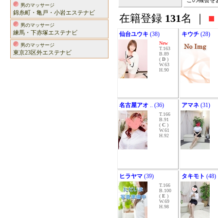
この機会を
男のマッサージ
錦糸町・亀戸・小岩エステナビ
在籍登録
131
名 ｜
■
男のマッサージ
練馬・下赤塚エステナビ
仙台ユウキ
(38)
キウチ
(28)
New
男のマッサージ
T.163
東京23区外エステナビ
B.89
(
D
)
W.63
H.90
名古屋アオ
.. (36)
アマネ
(31)
T.166
B.91
(
C
)
W.61
H.92
ヒラヤマ
(39)
タキモト
(48)
T.166
B.100
(
E
)
W.69
H.98