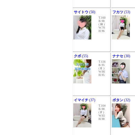
サイトウ
(50)
フカツ
(53)
T.160
B.98
(
H
)
W.70
H.96
クボ
(55)
ナナセ
(30)
T.156
B.95
(
E
)
W.66
H.95
イマイチ
(37)
ボタン
(32)
T.164
B.98
(
F
)
W.65
H.98