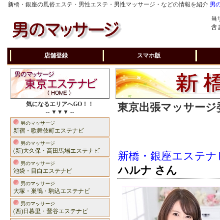
新橋・銀座の風俗エステ・男性エステ・男性マッサージ・などの情報を紹介
男
当
含
店舗登録
スマホ版
気になるエリアへGO！！
東京出張マッサージ委
-- ▼▼▼ --
男のマッサージ
新宿・歌舞伎町エステナビ
男のマッサージ
(新)大久保・高田馬場エステナビ
新橋・銀座エステナ
男のマッサージ
ハルナ さん
池袋・目白エステナビ
男のマッサージ
大塚・巣鴨・駒込エステナビ
男のマッサージ
(西)日暮里・鶯谷エステナビ