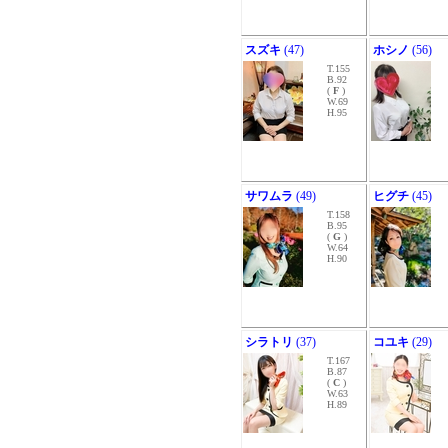
スズキ
(47)
ホシノ
(56)
T.155
B.92
(
F
)
W.69
H.95
サワムラ
(49)
ヒグチ
(45)
T.158
B.95
(
G
)
W.64
H.90
シラトリ
(37)
コユキ
(29)
T.167
B.87
(
C
)
W.63
H.89