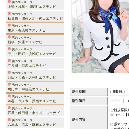
男のマッサージ
上野・浅草・御徒町エステナビ
男のマッサージ
秋葉原・御茶ノ水・神田エステナビ
男のマッサージ
東京・有楽町エステナビ
男のマッサージ
新橋・銀座エステナビ
男のマッサージ
品川・田町・浜松町エステナビ
男のマッサージ
五反田・目黒エステナビ
男のマッサージ
蒲田・大森・大井町エステナビ
男のマッサージ
恵比寿・中目黒エステナビ
割引期間
(
無期限
)
男のマッサージ
割引項目
入会金
｜ 
渋谷・代々木・原宿エステナビ
男のマッサージ
ご新規様限
四谷・飯田橋・市ヶ谷エステナビ
全コース【1
割引内容
男のマッサージ
出張マッサ
六本木・赤坂・麻布エステナビ