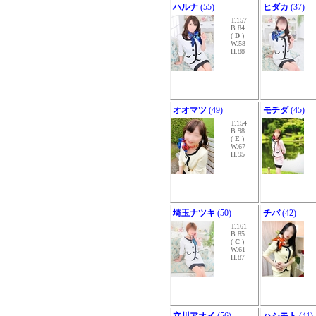
ハルナ
(55)
ヒダカ
(37)
T.157
B.84
(
D
)
W.58
H.88
オオマツ
(49)
モチダ
(45)
T.154
B.98
(
E
)
W.67
H.95
埼玉ナツキ
(50)
チバ
(42)
T.161
B.85
(
C
)
W.61
H.87