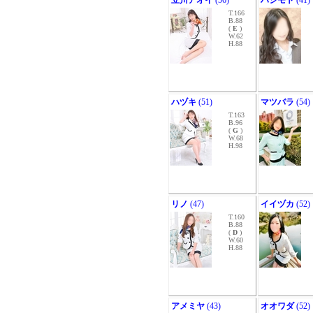
立川アオイ
(56)
ハシモト
(41)
T.166
B.88
(
E
)
W.62
H.88
ハヅキ
(51)
マツバラ
(54)
T.163
B.96
(
G
)
W.68
H.98
リノ
(47)
イイヅカ
(52)
T.160
B.88
(
D
)
W.60
H.88
アメミヤ
(43)
オオワダ
(52)