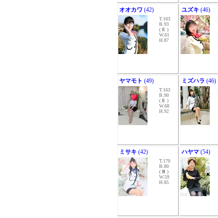
オオカワ
(42)
ユズキ
(46)
T.163
B.93
(
E
)
W.61
H.87
ヤマモト
(49)
ミズハラ
(46)
T.163
B.90
(
E
)
W.68
H.92
ミサキ
(42)
ハヤマ
(54)
T.170
B.80
(
B
)
W.59
H.85