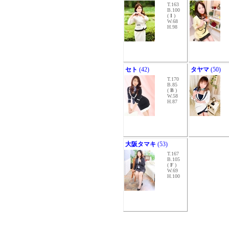
T.163
B.100
(
I
)
W.68
H.98
セト
(42)
タヤマ
(50)
T.170
B.85
(
B
)
W.58
H.87
大阪タマキ
(53)
T.167
B.105
(
F
)
W.69
H.100