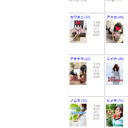
カワタニ
(31)
アスカ
(44)
T.168
B.86
(
C
)
W.60
H.85
アキヤマ
(42)
ニイナ
(40)
T.170
B.83
(
C
)
W.60
H.88
ノムラ
(32)
ヒメキ
(51)
T.160
B.92
(
E
)
W.61
H.91