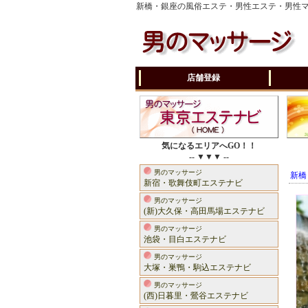
新橋・銀座の風俗エステ・男性エステ・男性
店舗登録
気になるエリアへGO！！
-- ▼▼▼ --
男のマッサージ
新橋
新宿・歌舞伎町エステナビ
男のマッサージ
(新)大久保・高田馬場エステナビ
男のマッサージ
池袋・目白エステナビ
男のマッサージ
大塚・巣鴨・駒込エステナビ
男のマッサージ
(西)日暮里・鶯谷エステナビ