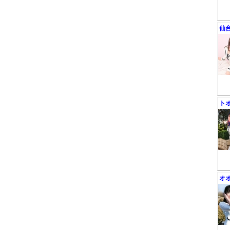
仙
ト
オ