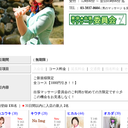
受付 ： 12時00分 ～ 翌日05時00分 迄
TEL ：
03-5937-0604
( 男のマッサージ を
引期間
(
無期限
)
引項目
入会金
｜ コース料金 ｜
延長料金
｜
交通費
｜
指名料金
｜
そ
ご新規様限定
全コース【1000円引き！！】
引内容
出張マッサージ委員会のご利用が初めての方限定です☆彡
この機会をお見逃しなく！
籍登録
131
名 ｜
■
31日間以内に入店の新人
2
名
台ユウキ
(38)
キウチ
(28)
ヒカル
(44)
オカダ
(39)
New
New
T.148
T.163
T.160
B.85
B.89
B.97
(
C
)