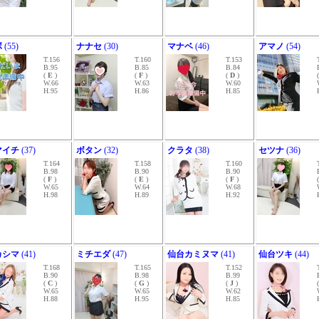
ボ
(55)
ナナセ
(30)
マナベ
(46)
アマノ
(54)
T.156
T.160
T.153
B.95
B.85
B.84
(
E
)
(
F
)
(
D
)
W.66
W.63
W.60
H.95
H.86
H.85
マイチ
(37)
ボタン
(32)
クラタ
(38)
セツナ
(36)
T.164
T.158
T.160
B.98
B.90
B.90
(
F
)
(
E
)
(
F
)
W.65
W.64
W.68
H.98
H.89
H.92
カシマ
(41)
ミチエダ
(47)
仙台カミヌマ
(41)
仙台ツキ
(44)
T.168
T.165
T.152
B.90
B.98
B.99
(
C
)
(
G
)
(
J
)
W.65
W.65
W.62
H.88
H.95
H.85