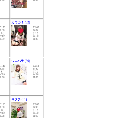
H.88
H.84
カワカミ
(32)
T.153
T.163
B.88
B.84
(
E
)
(
D
)
W.62
W.60
H.89
H.86
ウエハラ
(30)
T.146
T.153
B.85
B.82
(
E
)
(
D
)
W.59
W.56
H.86
H.83
キクチ
(31)
T.155
T.162
B.90
B.90
(
C
)
(
E
)
W.62
W.60
H.88
H.90