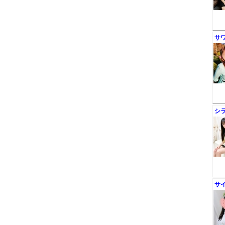
サ
シ
サ