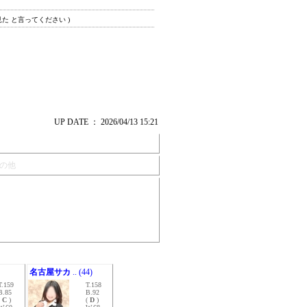
見た と言ってください )
UP DATE ： 2026/04/13 15:21
の他
名古屋サカ
.. (44)
T.159
T.158
B.85
B.92
(
C
)
(
D
)