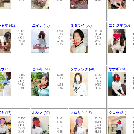
H.85
H.85
H.90
キヤマ
(42)
ニイナ
(40)
ミタライ
(58)
ニシジマ
(50)
T.170
T.160
T.158
B.83
B.83
B.84
(
C
)
(
C
)
(
C
)
W.60
W.60
W.58
H.88
H.85
H.86
ムラ
(32)
ヒメキ
(51)
タケノウチ
(46)
ヤナギ
(38)
T.160
T.156
T.155
B.92
B.83
B.82
(
E
)
(
B
)
(
B
)
W.61
W.58
W.60
H.91
H.86
H.85
ズキ
(47)
ホシノ
(56)
クロサキ
(43)
クロセ
(31)
T.155
T.161
T.155
B.92
B.93
B.84
(
F
)
(
D
)
(
C
)
W.69
W.61
W.64
H.95
H.88
H.88