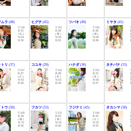
ワムラ
(49)
ヒグチ
(45)
ツバキ
(49)
ミヤタ
(41)
T.158
T.161
T.160
B.95
B.88
B.86
(
G
)
(
D
)
(
D
)
W.64
W.65
W.60
H.90
H.85
H.88
ラトリ
(37)
コユキ
(29)
ハナダ
(36)
タチバナ
(55)
T.167
T.162
T.165
B.87
B.88
B.95
(
C
)
(
E
)
(
E
)
W.63
W.63
W.66
H.89
H.90
H.97
イトウ
(50)
フカツ
(53)
フジナミ
(45)
タカシマ
(50)
T.160
T.152
T.160
B.98
B.83
B.95
(
H
)
(
D
)
(
C
)
W.70
W.58
W.63
H.96
H.80
H.95