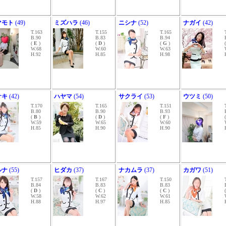
マモト
(49)
ミズハラ
(46)
ニシナ
(52)
ナガイ
(42)
T.163
T.155
T.165
B.90
B.83
B.94
(
E
)
(
D
)
(
G
)
W.68
W.60
W.63
H.92
H.85
H.98
サキ
(42)
ハヤマ
(54)
サクライ
(53)
ウツミ
(50)
T.170
T.165
T.151
B.80
B.90
B.93
(
B
)
(
D
)
(
F
)
W.59
W.65
W.60
H.85
H.90
H.90
ルナ
(55)
ヒダカ
(37)
ナカムラ
(37)
カガワ
(51)
T.157
T.167
T.150
B.84
B.83
B.83
(
D
)
(
C
)
(
C
)
W.58
W.62
W.61
H.88
H.97
H.85