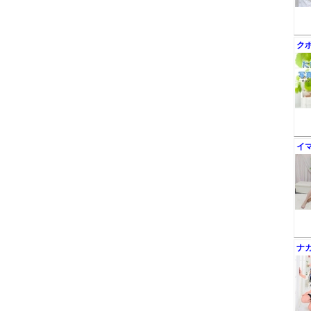
ク
イ
ナ