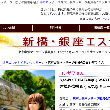
マッサージ・などの情報を紹介
男のマッサージ
東京出張マッサージ委員会Z ヨシザワ
当サイトは、掲載情報の中に風俗店の情報等が
含まれております。18歳未満の方の観覧は固くお断
18歳未満の方は
こちら
スマホ版
割引情報
掲載店 一覧
東京出張マッサージ委員会Z ヨシザワ さん ページ : 男性マッサージ
・銀座エステナビ 男のマッサージ
>
東京出張マッサージ委員会Z ヨシザワ さん
ヨシザワ さん
Age.49 / T.154 B.84(C) W.63 
強揉み◎明るく元気なキュ
在籍店 ：
東京出張マッサージ委員会Z
地域 ： 新宿・歌舞伎町 新宿区