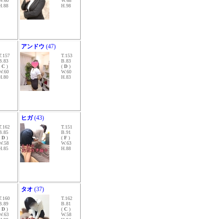
W.60
W.68
H.88
H.98
アンドウ
(47)
T.157
T.153
B.83
B.83
(
C
)
(
D
)
W.60
W.60
H.80
H.83
ヒガ
(43)
T.162
T.151
B.85
B.91
(
D
)
(
F
)
W.58
W.63
H.85
H.88
タオ
(37)
T.160
T.162
B.89
B.81
(
D
)
(
C
)
W.63
W.58