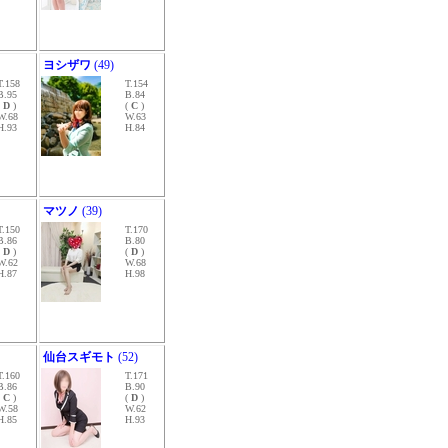
ヨシザワ
(49)
T.158
T.154
B.95
B.84
(
D
)
(
C
)
W.68
W.63
H.93
H.84
マツノ
(39)
T.150
T.170
B.86
B.80
(
D
)
(
D
)
W.62
W.68
H.87
H.98
仙台スギモト
(52)
T.160
T.171
B.86
B.90
(
C
)
(
D
)
W.58
W.62
H.85
H.93