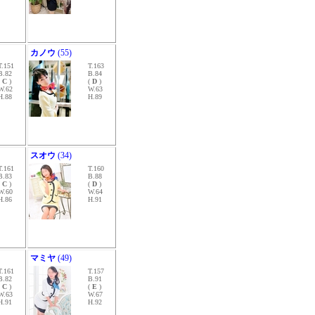
カノウ
(55)
T.151
T.163
B.82
B.84
(
C
)
(
D
)
W.62
W.63
H.88
H.89
スオウ
(34)
T.161
T.160
B.83
B.88
(
C
)
(
D
)
W.60
W.64
H.86
H.91
マミヤ
(49)
T.161
T.157
B.82
B.91
(
C
)
(
E
)
W.63
W.67
H.91
H.92