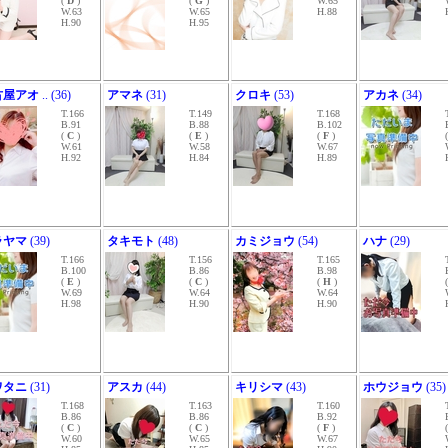
(
D
)
(
G
)
W.65
W.63
W.65
H.88
H.90
H.95
古屋アオ
.. (36)
アマネ
(31)
クロキ
(53)
アカネ
(34)
T.166
T.149
T.168
B.91
B.88
B.102
(
C
)
(
E
)
(
F
)
W.61
W.58
W.67
H.92
H.84
H.89
ラヤマ
(39)
タキモト
(48)
カミジョウ
(54)
ハナ
(29)
T.166
T.156
T.165
B.100
B.86
B.98
(
E
)
(
C
)
(
H
)
W.69
W.64
W.64
H.98
H.90
H.90
ワタニ
(31)
アスカ
(44)
キリシマ
(43)
ホウジョウ
(35)
T.168
T.163
T.160
B.86
B.86
B.92
(
C
)
(
C
)
(
F
)
W.60
W.65
W.67