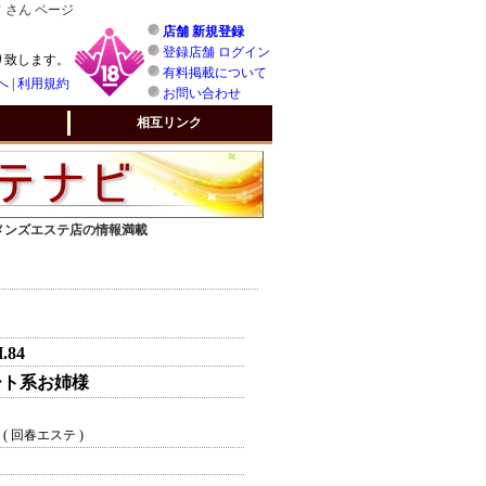
 さん ページ
店舗 新規登録
登録店舗 ログイン
り致します。
有料掲載について
へ
|
利用規約
お問い合わせ
相互リンク
 メンズエステ店の情報満載
H.84
ート系お姉様
( 回春エステ )