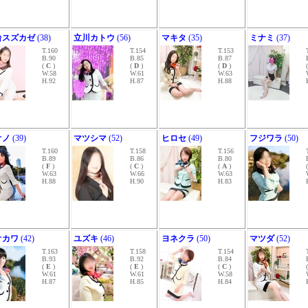
台スズカゼ
(38)
立川カトウ
(56)
マキタ
(35)
ミナミ
(37)
T.160
T.154
T.153
B.90
B.85
B.87
(
C
)
(
D
)
(
D
)
W.58
W.61
W.63
H.92
H.87
H.88
オノ
(39)
マツシマ
(52)
ヒロセ
(49)
フジワラ
(50)
T.160
T.158
T.156
B.89
B.86
B.80
(
F
)
(
C
)
(
A
)
W.63
W.66
W.63
H.88
H.90
H.83
オカワ
(42)
ユズキ
(46)
ヨネクラ
(50)
マツダ
(52)
T.163
T.158
T.154
B.93
B.92
B.84
(
E
)
(
E
)
(
C
)
W.61
W.61
W.58
H.87
H.85
H.84