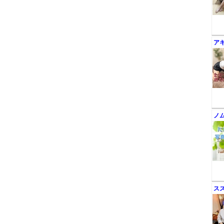
ア
ノ
ス