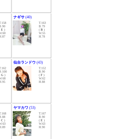
ナギサ
(40)
T.158
T.163
B.90
B.79
(
E
)
(
B
)
W.60
W.55
H.87
H.78
仙台ランドウ
(43)
T.162
T.152
B.100
B.90
(
G
)
(
F
)
W.68
W.62
H.95
H.88
ヤマカワ
(53)
T.168
T.167
B.88
B.90
(
C
)
(
E
)
W.63
W.63
H.89
H.90