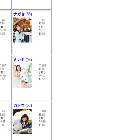
ナガセ
(55)
T.160
T.154
B.83
B.84
(
B
)
(
C
)
W.60
W.57
H.85
H.83
ミカミ
(53)
T.167
T.163
B.90
B.88
(
D
)
(
D
)
W.70
W.67
H.90
H.90
カトウ
(53)
T.155
T.164
B.86
B.88
(
D
)
(
D
)
W.65
W.60
H.88
H.87