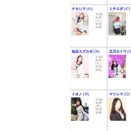
ナカシマ
(41)
ミチエダ
(47)
T.168
B.90
(
C
)
W.65
H.88
仙台スズカゼ
(38)
立川カトウ
(5
T.160
B.90
(
C
)
W.58
H.92
トオノ
(39)
マツシマ
(52)
T.160
B.89
(
F
)
W.63
H.88