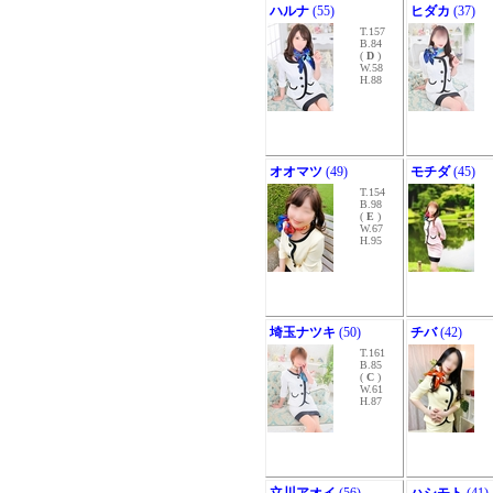
ハルナ
(55)
ヒダカ
(37)
T.157
B.84
(
D
)
W.58
H.88
オオマツ
(49)
モチダ
(45)
T.154
B.98
(
E
)
W.67
H.95
埼玉ナツキ
(50)
チバ
(42)
T.161
B.85
(
C
)
W.61
H.87