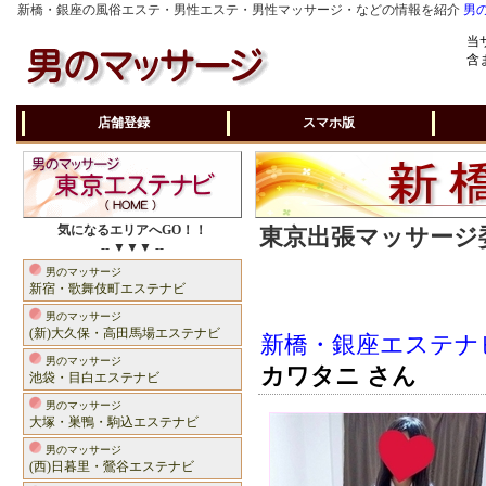
新橋・銀座の風俗エステ・男性エステ・男性マッサージ・などの情報を紹介
男
当
含
店舗登録
スマホ版
気になるエリアへGO！！
東京出張マッサージ委
-- ▼▼▼ --
男のマッサージ
新宿・歌舞伎町エステナビ
男のマッサージ
(新)大久保・高田馬場エステナビ
新橋・銀座エステナ
男のマッサージ
カワタニ さん
池袋・目白エステナビ
男のマッサージ
大塚・巣鴨・駒込エステナビ
男のマッサージ
(西)日暮里・鶯谷エステナビ