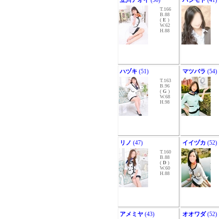
立川アオイ
(56)
ハシモト
(41)
T.166
B.88
(
E
)
W.62
H.88
ハヅキ
(51)
マツバラ
(54)
T.163
B.96
(
G
)
W.68
H.98
リノ
(47)
イイヅカ
(52)
T.160
B.88
(
D
)
W.60
H.88
アメミヤ
(43)
オオワダ
(52)