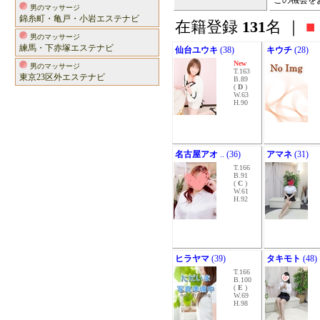
この機会を
男のマッサージ
錦糸町・亀戸・小岩エステナビ
在籍登録
131
名 ｜
■
男のマッサージ
練馬・下赤塚エステナビ
仙台ユウキ
(38)
キウチ
(28)
New
男のマッサージ
T.163
東京23区外エステナビ
B.89
(
D
)
W.63
H.90
名古屋アオ
.. (36)
アマネ
(31)
T.166
B.91
(
C
)
W.61
H.92
ヒラヤマ
(39)
タキモト
(48)
T.166
B.100
(
E
)
W.69
H.98