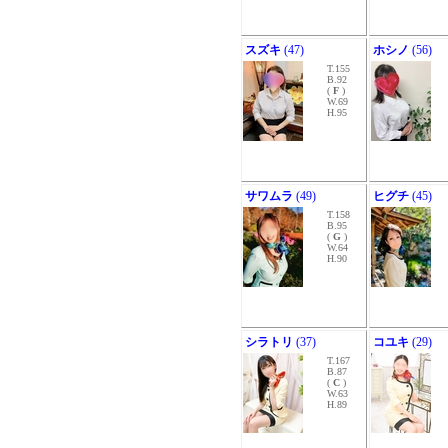
スズキ
(47)
ホシノ
(56)
T.155
B.92
(
F
)
W.69
H.95
サワムラ
(49)
ヒグチ
(45)
T.158
B.95
(
G
)
W.64
H.90
シラトリ
(37)
コユキ
(29)
T.167
B.87
(
C
)
W.63
H.89