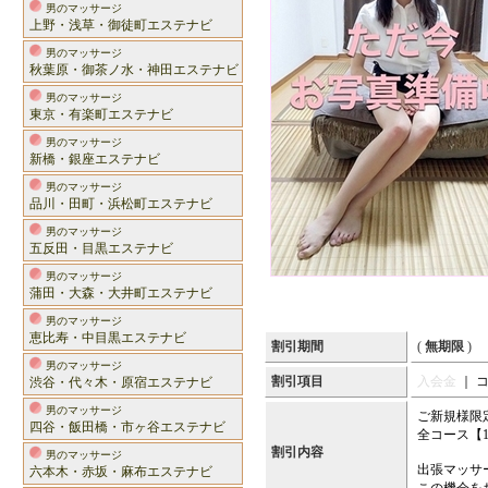
男のマッサージ
上野・浅草・御徒町エステナビ
男のマッサージ
秋葉原・御茶ノ水・神田エステナビ
男のマッサージ
東京・有楽町エステナビ
男のマッサージ
新橋・銀座エステナビ
男のマッサージ
品川・田町・浜松町エステナビ
男のマッサージ
五反田・目黒エステナビ
男のマッサージ
蒲田・大森・大井町エステナビ
男のマッサージ
恵比寿・中目黒エステナビ
割引期間
(
無期限
)
男のマッサージ
割引項目
入会金
｜ 
渋谷・代々木・原宿エステナビ
男のマッサージ
ご新規様限
四谷・飯田橋・市ヶ谷エステナビ
全コース【1
割引内容
男のマッサージ
出張マッサ
六本木・赤坂・麻布エステナビ