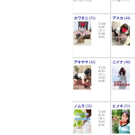
カワタニ
(31)
アスカ
(44)
T.168
B.86
(
C
)
W.60
H.85
アキヤマ
(42)
ニイナ
(40)
T.170
B.83
(
C
)
W.60
H.88
ノムラ
(32)
ヒメキ
(51)
T.160
B.92
(
E
)
W.61
H.91