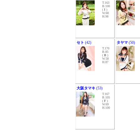
T.163
B.100
(
I
)
W.68
H.98
セト
(42)
タヤマ
(50)
T.170
B.85
(
B
)
W.58
H.87
大阪タマキ
(53)
T.167
B.105
(
F
)
W.69
H.100