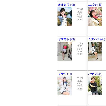
オオカワ
(42)
ユズキ
(46)
T.163
B.93
(
E
)
W.61
H.87
ヤマモト
(49)
ミズハラ
(46)
T.163
B.90
(
E
)
W.68
H.92
ミサキ
(42)
ハヤマ
(54)
T.170
B.80
(
B
)
W.59
H.85