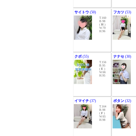
サイトウ
(50)
フカツ
(53)
T.160
B.98
(
H
)
W.70
H.96
クボ
(55)
ナナセ
(30)
T.156
B.95
(
E
)
W.66
H.95
イマイチ
(37)
ボタン
(32)
T.164
B.98
(
F
)
W.65
H.98