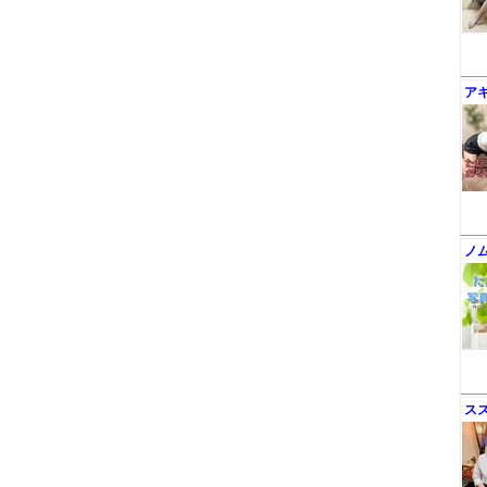
ア
ノ
ス