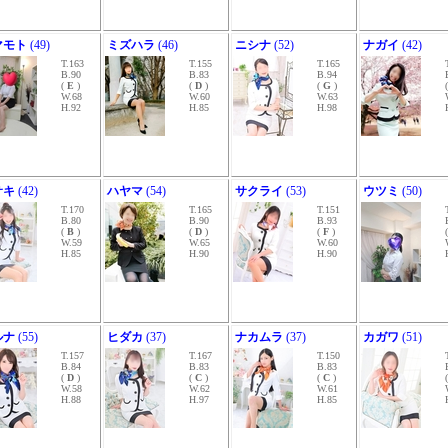
マモト
(49)
ミズハラ
(46)
ニシナ
(52)
ナガイ
(42)
T.163
T.155
T.165
B.90
B.83
B.94
(
E
)
(
D
)
(
G
)
W.68
W.60
W.63
H.92
H.85
H.98
サキ
(42)
ハヤマ
(54)
サクライ
(53)
ウツミ
(50)
T.170
T.165
T.151
B.80
B.90
B.93
(
B
)
(
D
)
(
F
)
W.59
W.65
W.60
H.85
H.90
H.90
ルナ
(55)
ヒダカ
(37)
ナカムラ
(37)
カガワ
(51)
T.157
T.167
T.150
B.84
B.83
B.83
(
D
)
(
C
)
(
C
)
W.58
W.62
W.61
H.88
H.97
H.85