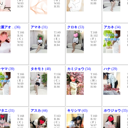
(
D
)
(
G
)
W.65
W.63
W.65
H.88
H.90
H.95
古屋アオ
.. (36)
アマネ
(31)
クロキ
(53)
アカネ
(34)
T.166
T.149
T.168
B.91
B.88
B.102
(
C
)
(
E
)
(
F
)
W.61
W.58
W.67
H.92
H.84
H.89
ラヤマ
(39)
タキモト
(48)
カミジョウ
(54)
ハナ
(29)
T.166
T.156
T.165
B.100
B.86
B.98
(
E
)
(
C
)
(
H
)
W.69
W.64
W.64
H.98
H.90
H.90
ワタニ
(31)
アスカ
(44)
キリシマ
(43)
ホウジョウ
(35)
T.168
T.163
T.160
B.86
B.86
B.92
(
C
)
(
C
)
(
F
)
W.60
W.65
W.67