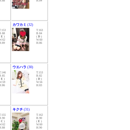
H.88
H.84
カワカミ
(32)
T.153
T.163
B.88
B.84
(
E
)
(
D
)
W.62
W.60
H.89
H.86
ウエハラ
(30)
T.146
T.153
B.85
B.82
(
E
)
(
D
)
W.59
W.56
H.86
H.83
キクチ
(31)
T.155
T.162
B.90
B.90
(
C
)
(
E
)
W.62
W.60
H.88
H.90