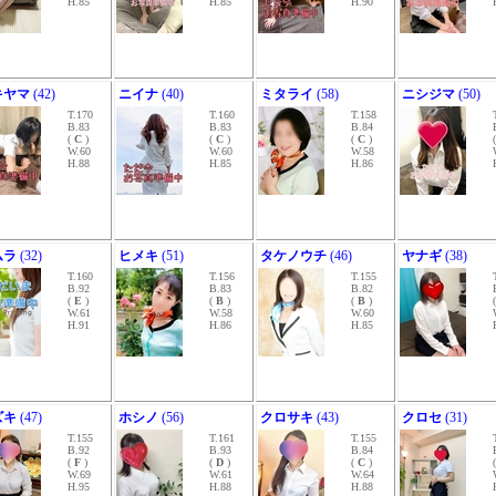
H.85
H.85
H.90
キヤマ
(42)
ニイナ
(40)
ミタライ
(58)
ニシジマ
(50)
T.170
T.160
T.158
B.83
B.83
B.84
(
C
)
(
C
)
(
C
)
W.60
W.60
W.58
H.88
H.85
H.86
ムラ
(32)
ヒメキ
(51)
タケノウチ
(46)
ヤナギ
(38)
T.160
T.156
T.155
B.92
B.83
B.82
(
E
)
(
B
)
(
B
)
W.61
W.58
W.60
H.91
H.86
H.85
ズキ
(47)
ホシノ
(56)
クロサキ
(43)
クロセ
(31)
T.155
T.161
T.155
B.92
B.93
B.84
(
F
)
(
D
)
(
C
)
W.69
W.61
W.64
H.95
H.88
H.88