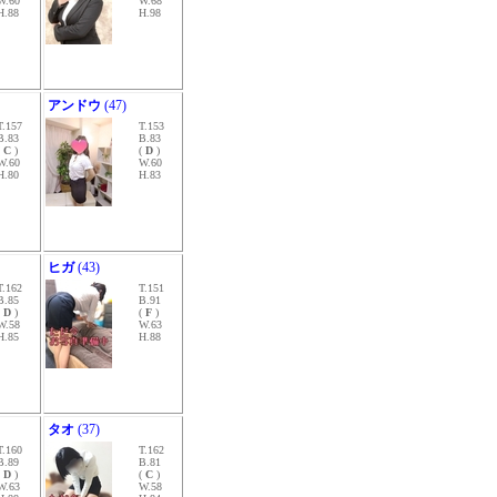
W.60
W.68
H.88
H.98
アンドウ
(47)
T.157
T.153
B.83
B.83
(
C
)
(
D
)
W.60
W.60
H.80
H.83
ヒガ
(43)
T.162
T.151
B.85
B.91
(
D
)
(
F
)
W.58
W.63
H.85
H.88
タオ
(37)
T.160
T.162
B.89
B.81
(
D
)
(
C
)
W.63
W.58