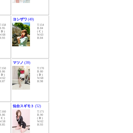
ヨシザワ
(49)
T.158
T.154
B.95
B.84
(
D
)
(
C
)
W.68
W.63
H.93
H.84
マツノ
(39)
T.150
T.170
B.86
B.80
(
D
)
(
D
)
W.62
W.68
H.87
H.98
仙台スギモト
(52)
T.160
T.171
B.86
B.90
(
C
)
(
D
)
W.58
W.62
H.85
H.93