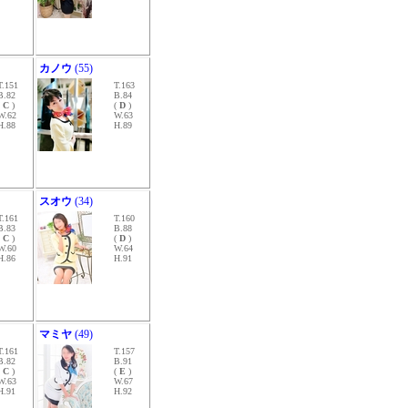
カノウ
(55)
T.151
T.163
B.82
B.84
(
C
)
(
D
)
W.62
W.63
H.88
H.89
スオウ
(34)
T.161
T.160
B.83
B.88
(
C
)
(
D
)
W.60
W.64
H.86
H.91
マミヤ
(49)
T.161
T.157
B.82
B.91
(
C
)
(
E
)
W.63
W.67
H.91
H.92