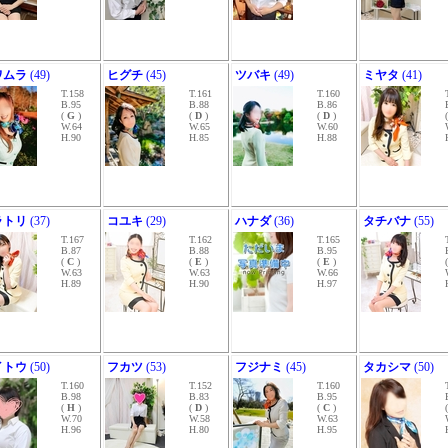
ワムラ
(49)
ヒグチ
(45)
ツバキ
(49)
ミヤタ
(41)
T.158
T.161
T.160
B.95
B.88
B.86
(
G
)
(
D
)
(
D
)
W.64
W.65
W.60
H.90
H.85
H.88
ラトリ
(37)
コユキ
(29)
ハナダ
(36)
タチバナ
(55)
T.167
T.162
T.165
B.87
B.88
B.95
(
C
)
(
E
)
(
E
)
W.63
W.63
W.66
H.89
H.90
H.97
イトウ
(50)
フカツ
(53)
フジナミ
(45)
タカシマ
(50)
T.160
T.152
T.160
B.98
B.83
B.95
(
H
)
(
D
)
(
C
)
W.70
W.58
W.63
H.96
H.80
H.95