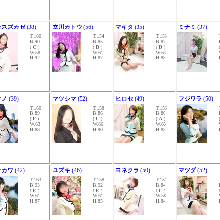
台スズカゼ
(38)
立川カトウ
(56)
マキタ
(35)
ミナミ
(37)
T.160
T.154
T.153
B.90
B.85
B.87
(
C
)
(
D
)
(
D
)
W.58
W.61
W.63
H.92
H.87
H.88
オノ
(39)
マツシマ
(52)
ヒロセ
(49)
フジワラ
(50)
T.160
T.158
T.156
B.89
B.86
B.80
(
F
)
(
C
)
(
A
)
W.63
W.66
W.63
H.88
H.90
H.83
オカワ
(42)
ユズキ
(46)
ヨネクラ
(50)
マツダ
(52)
T.163
T.158
T.154
B.93
B.92
B.84
(
E
)
(
E
)
(
C
)
W.61
W.61
W.58
H.87
H.85
H.84