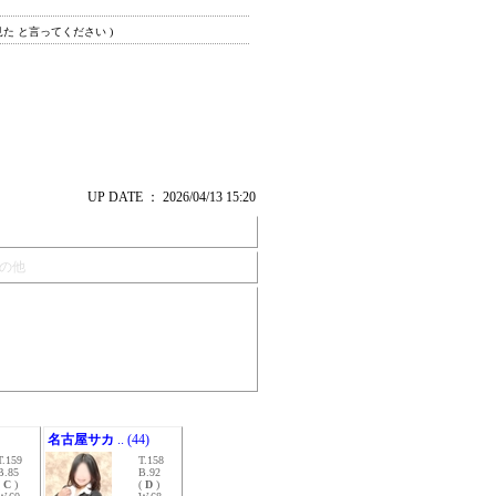
見た と言ってください )
UP DATE ： 2026/04/13 15:20
の他
名古屋サカ
.. (44)
T.159
T.158
B.85
B.92
(
C
)
(
D
)