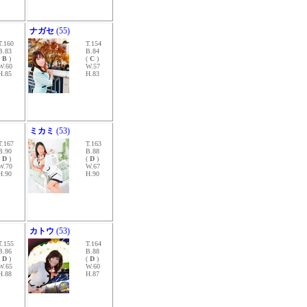
ナガセ
(55)
T.160
T.154
B.83
B.84
(
B
)
(
C
)
W.60
W.57
H.85
H.83
ミカミ
(53)
T.167
T.163
B.90
B.88
(
D
)
(
D
)
W.70
W.67
H.90
H.90
カトウ
(53)
T.155
T.164
B.86
B.88
(
D
)
(
D
)
W.65
W.60
H.88
H.87