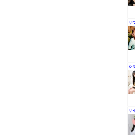
サ
シ
サ