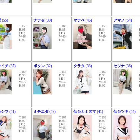
ボ
(55)
ナナセ
(30)
マナベ
(46)
アマノ
(54)
T.156
T.160
T.153
B.95
B.85
B.84
(
E
)
(
F
)
(
D
)
W.66
W.63
W.60
H.95
H.86
H.85
マイチ
(37)
ボタン
(32)
クラタ
(38)
セツナ
(36)
T.164
T.158
T.160
B.98
B.90
B.90
(
F
)
(
E
)
(
F
)
W.65
W.64
W.68
H.98
H.89
H.92
カシマ
(41)
ミチエダ
(47)
仙台カミヌマ
(41)
仙台ツキ
(44)
T.168
T.165
T.152
B.90
B.98
B.99
(
C
)
(
G
)
(
J
)
W.65
W.65
W.62
H.88
H.95
H.85