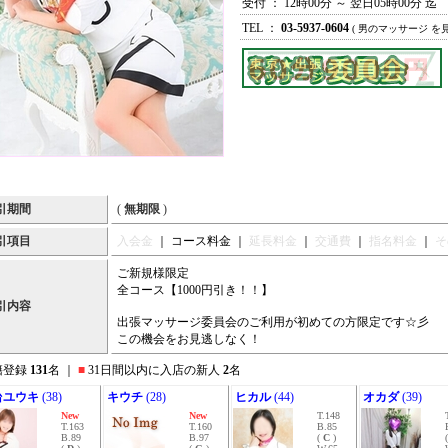
受付 ： 12時00分 ～ 翌日05時00分 迄
TEL ：
03-5937-0604
( 男のマッサージ を
引期間
(
無期限
)
引項目
入会金
｜ コース料金 ｜
延長料金
｜
交通費
｜
指名料金
｜
そ
ご新規様限定
全コース【1000円引き！！】
引内容
出張マッサージ委員会のご利用が初めての方限定です☆彡
この機会をお見逃しなく！
籍登録
131
名 ｜
■
31日間以内に入店の新人
2
名
台ユウキ
(38)
キウチ
(28)
ヒカル
(44)
オカダ
(39)
New
New
T.148
T.163
T.160
B.85
B.89
B.97
(
C
)