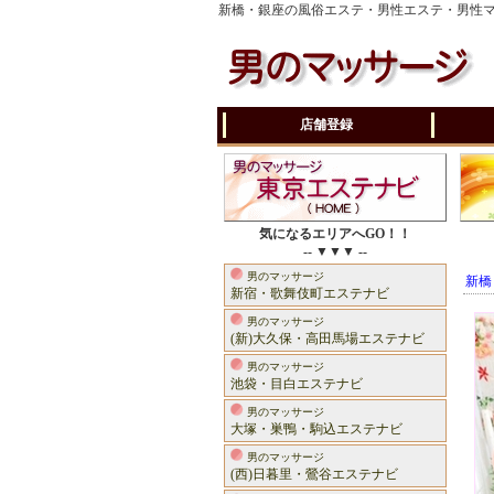
新橋・銀座の風俗エステ・男性エステ・男性
店舗登録
気になるエリアへGO！！
-- ▼▼▼ --
男のマッサージ
新橋
新宿・歌舞伎町エステナビ
男のマッサージ
(新)大久保・高田馬場エステナビ
男のマッサージ
池袋・目白エステナビ
男のマッサージ
大塚・巣鴨・駒込エステナビ
男のマッサージ
(西)日暮里・鶯谷エステナビ