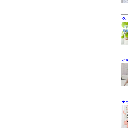
ク
イ
ナ