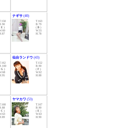
ナギサ
(40)
T.158
T.163
B.90
B.79
(
E
)
(
B
)
W.60
W.55
H.87
H.78
仙台ランドウ
(43)
T.162
T.152
B.100
B.90
(
G
)
(
F
)
W.68
W.62
H.95
H.88
ヤマカワ
(53)
T.168
T.167
B.88
B.90
(
C
)
(
E
)
W.63
W.63
H.89
H.90