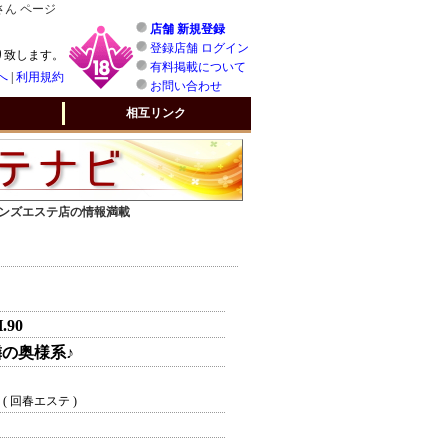
さん ページ
店舗 新規登録
登録店舗 ログイン
り致します。
有料掲載について
へ
|
利用規約
お問い合わせ
相互リンク
 メンズエステ店の情報満載
H.90
の奥様系♪
( 回春エステ )