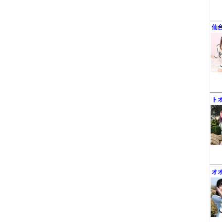
仙
ト
オ