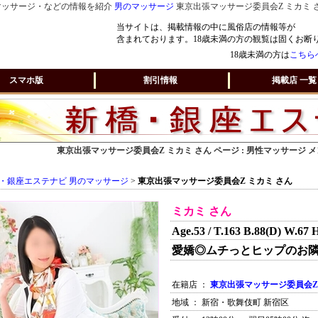
マッサージ・などの情報を紹介
男のマッサージ
東京出張マッサージ委員会Z ミカミ 
当サイトは、掲載情報の中に風俗店の情報等が
含まれております。18歳未満の方の観覧は固くお断
18歳未満の方は
こちら
スマホ版
割引情報
掲載店 一覧
東京出張マッサージ委員会Z ミカミ さん ページ : 男性マッサージ
・銀座エステナビ 男のマッサージ
>
東京出張マッサージ委員会Z ミカミ さん
ミカミ さん
Age.53 / T.163 B.88(D) W.67 
愛嬌◎ムチっとヒップのお隣
在籍店 ：
東京出張マッサージ委員会Z
地域 ： 新宿・歌舞伎町 新宿区