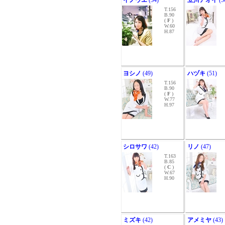
イノウエ
(34)
立川アオイ
(5
T.156
B.90
(
F
)
W.60
H.87
ヨシノ
(49)
ハヅキ
(51)
T.156
B.90
(
F
)
W.77
H.97
シロサワ
(42)
リノ
(47)
T.163
B.85
(
C
)
W.67
H.90
ミズキ
(42)
アメミヤ
(43)