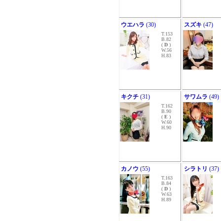
ウエハラ
(30)
スズキ
(47)
T.153
B.82
(
D
)
W.56
H.83
キクチ
(31)
サワムラ
(49)
T.162
B.90
(
E
)
W.60
H.90
カノウ
(55)
シラトリ
(37)
T.163
B.84
(
D
)
W.63
H.89