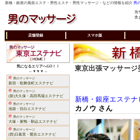
新橋・銀座の風俗エステ・男性エステ・男性マッサージ・などの情報を紹介
男
当
含
店舗登録
スマホ版
気になるエリアへGO！！
東京出張マッサージ委
-- ▼▼▼ --
男のマッサージ
新宿・歌舞伎町エステナビ
男のマッサージ
(新)大久保・高田馬場エステナビ
新橋・銀座エステナ
男のマッサージ
カノウ さん
池袋・目白エステナビ
男のマッサージ
大塚・巣鴨・駒込エステナビ
男のマッサージ
(西)日暮里・鶯谷エステナビ