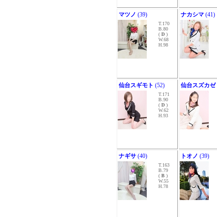
マツノ
(39)
ナカシマ
(41)
T.170
B.80
(
D
)
W.68
H.98
仙台スギモト
(52)
仙台スズカゼ
T.171
B.90
(
D
)
W.62
H.93
ナギサ
(40)
トオノ
(39)
T.163
B.79
(
B
)
W.55
H.78