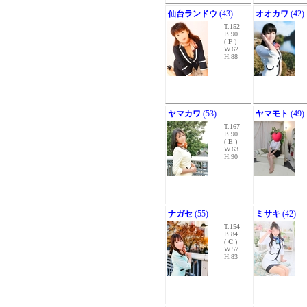
仙台ランドウ
(43)
オオカワ
(42)
T.152
B.90
(
F
)
W.62
H.88
ヤマカワ
(53)
ヤマモト
(49)
T.167
B.90
(
E
)
W.63
H.90
ナガセ
(55)
ミサキ
(42)
T.154
B.84
(
C
)
W.57
H.83