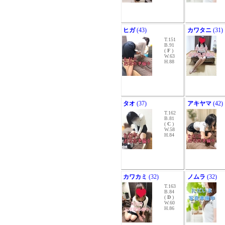
ヒガ
(43)
カワタニ
(31)
T.151
B.91
(
F
)
W.63
H.88
タオ
(37)
アキヤマ
(42)
T.162
B.81
(
C
)
W.58
H.84
カワカミ
(32)
ノムラ
(32)
T.163
B.84
(
D
)
W.60
H.86