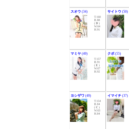
スオウ
(34)
サイトウ
(50)
T.160
B.88
(
D
)
W.64
H.91
マミヤ
(49)
クボ
(55)
T.157
B.91
(
E
)
W.67
H.92
ヨシザワ
(49)
イマイチ
(37)
T.154
B.84
(
C
)
W.63
H.84