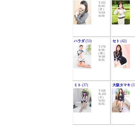
T.162
B.94
(
F
)
W.64
H.90
ハラダ
(53)
セト
(42)
T.176
B.96
(
D
)
W.68
H.95
ミト
(37)
大阪タマキ
(5
T.168
B.103
(
I
)
W.65
H.95