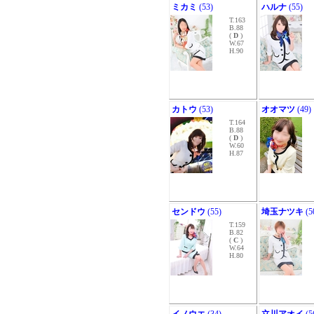
ミカミ
(53)
ハルナ
(55)
T.163
B.88
(
D
)
W.67
H.90
カトウ
(53)
オオマツ
(49)
T.164
B.88
(
D
)
W.60
H.87
センドウ
(55)
埼玉ナツキ
(5
T.159
B.82
(
C
)
W.64
H.80