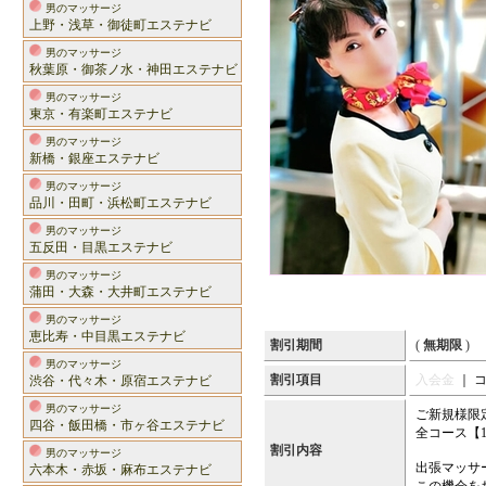
男のマッサージ
上野・浅草・御徒町エステナビ
男のマッサージ
秋葉原・御茶ノ水・神田エステナビ
男のマッサージ
東京・有楽町エステナビ
男のマッサージ
新橋・銀座エステナビ
男のマッサージ
品川・田町・浜松町エステナビ
男のマッサージ
五反田・目黒エステナビ
男のマッサージ
蒲田・大森・大井町エステナビ
男のマッサージ
恵比寿・中目黒エステナビ
割引期間
(
無期限
)
男のマッサージ
割引項目
入会金
｜ 
渋谷・代々木・原宿エステナビ
男のマッサージ
ご新規様限
四谷・飯田橋・市ヶ谷エステナビ
全コース【1
割引内容
男のマッサージ
出張マッサ
六本木・赤坂・麻布エステナビ