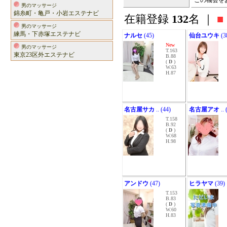
この機会を
男のマッサージ
錦糸町・亀戸・小岩エステナビ
在籍登録
132
名 ｜
■
男のマッサージ
練馬・下赤塚エステナビ
ナルセ
(45)
仙台ユウキ
(3
New
男のマッサージ
T.163
東京23区外エステナビ
B.88
(
D
)
W.63
H.87
名古屋サカ
.. (44)
名古屋アオ
.. 
T.158
B.92
(
D
)
W.68
H.98
アンドウ
(47)
ヒラヤマ
(39)
T.153
B.83
(
D
)
W.60
H.83