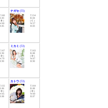
ナガセ
(55)
T.160
T.154
B.83
B.84
(
B
)
(
C
)
W.60
W.57
H.85
H.83
ミカミ
(53)
T.167
T.163
B.90
B.88
(
D
)
(
D
)
W.70
W.67
H.90
H.90
カトウ
(53)
T.155
T.164
B.86
B.88
(
D
)
(
D
)
W.65
W.60
H.88
H.87