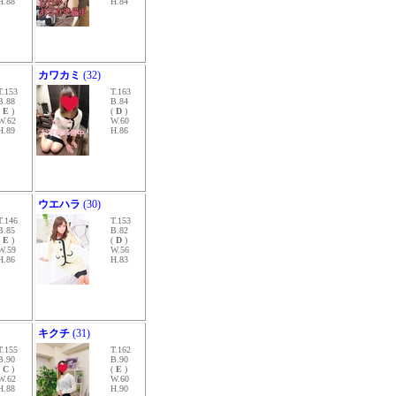
H.88
H.84
カワカミ
(32)
T.153
T.163
B.88
B.84
(
E
)
(
D
)
W.62
W.60
H.89
H.86
ウエハラ
(30)
T.146
T.153
B.85
B.82
(
E
)
(
D
)
W.59
W.56
H.86
H.83
キクチ
(31)
T.155
T.162
B.90
B.90
(
C
)
(
E
)
W.62
W.60
H.88
H.90