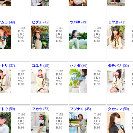
ワムラ
(49)
ヒグチ
(45)
ツバキ
(49)
ミヤタ
(41)
T.158
T.161
T.160
B.95
B.88
B.86
(
G
)
(
D
)
(
D
)
W.64
W.65
W.60
H.90
H.85
H.88
ラトリ
(37)
コユキ
(29)
ハナダ
(36)
タチバナ
(55)
T.167
T.162
T.165
B.87
B.88
B.95
(
C
)
(
E
)
(
E
)
W.63
W.63
W.66
H.89
H.90
H.97
イトウ
(50)
フカツ
(53)
フジナミ
(45)
タカシマ
(50)
T.160
T.152
T.160
B.98
B.83
B.95
(
H
)
(
D
)
(
C
)
W.70
W.58
W.63
H.96
H.80
H.95