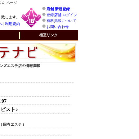
さん ページ
店舗 新規登録
登録店舗 ログイン
り致します。
有料掲載について
へ
|
利用規約
お問い合わせ
相互リンク
 メンズエステ店の情報満載
.97
ピスト♪
( 回春エステ )