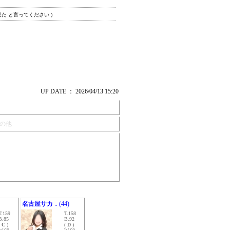
見た と言ってください )
UP DATE ： 2026/04/13 15:20
の他
名古屋サカ
.. (44)
T.159
T.158
B.85
B.92
(
C
)
(
D
)