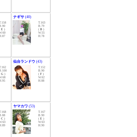
ナギサ
(40)
T.158
T.163
B.90
B.79
(
E
)
(
B
)
W.60
W.55
H.87
H.78
仙台ランドウ
(43)
T.162
T.152
B.100
B.90
(
G
)
(
F
)
W.68
W.62
H.95
H.88
ヤマカワ
(53)
T.168
T.167
B.88
B.90
(
C
)
(
E
)
W.63
W.63
H.89
H.90