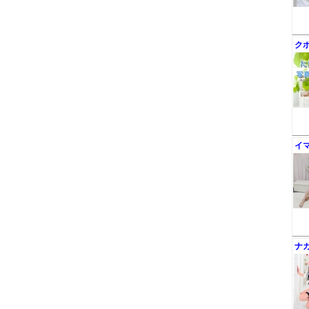
ク
イ
ナ