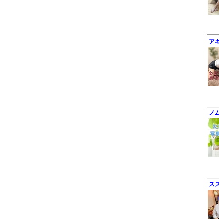
ア
ノ
ス