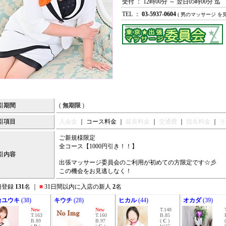
受付 ： 12時00分 ～ 翌日05時00分 迄
TEL ：
03-5937-0604
( 男のマッサージ を
引期間
(
無期限
)
引項目
入会金
｜ コース料金 ｜
延長料金
｜
交通費
｜
指名料金
｜
そ
ご新規様限定
全コース【1000円引き！！】
引内容
出張マッサージ委員会のご利用が初めての方限定です☆彡
この機会をお見逃しなく！
籍登録
131
名 ｜
■
31日間以内に入店の新人
2
名
台ユウキ
(38)
キウチ
(28)
ヒカル
(44)
オカダ
(39)
New
New
T.148
T.163
T.160
B.85
B.89
B.97
(
C
)