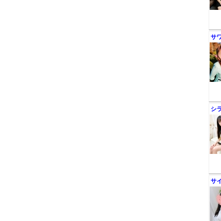
サ
シ
サ