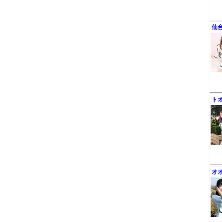
仙
ト
オ