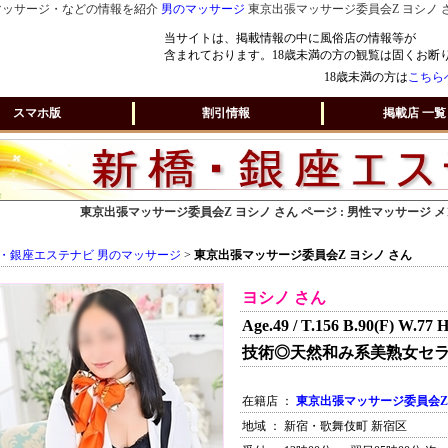
マッサージ・などの情報を紹介
男のマッサージ
東京出張マッサージ委員会Z ヨシノ 
当サイトは、掲載情報の中に風俗店の情報等が
含まれております。18歳未満の方の観覧は固くお断
18歳未満の方は
こちら
スマホ版
割引情報
掲載店 一覧
東京出張マッサージ委員会Z ヨシノ さん ページ : 男性マッサージ
・銀座エステナビ 男のマッサージ
>
東京出張マッサージ委員会Z ヨシノ さん
ヨシノ さん
Age.49 / T.156 B.90(F) W.77 H
技術◎天然和み系美熟女セラ
在籍店 ：
東京出張マッサージ委員会Z
地域 ： 新宿・歌舞伎町 新宿区