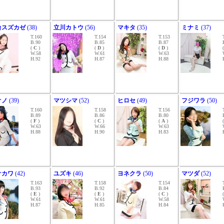
台スズカゼ
(38)
立川カトウ
(56)
マキタ
(35)
ミナミ
(37)
T.160
T.154
T.153
B.90
B.85
B.87
(
C
)
(
D
)
(
D
)
W.58
W.61
W.63
H.92
H.87
H.88
オノ
(39)
マツシマ
(52)
ヒロセ
(49)
フジワラ
(50)
T.160
T.158
T.156
B.89
B.86
B.80
(
F
)
(
C
)
(
A
)
W.63
W.66
W.63
H.88
H.90
H.83
オカワ
(42)
ユズキ
(46)
ヨネクラ
(50)
マツダ
(52)
T.163
T.158
T.154
B.93
B.92
B.84
(
E
)
(
E
)
(
C
)
W.61
W.61
W.58
H.87
H.85
H.84