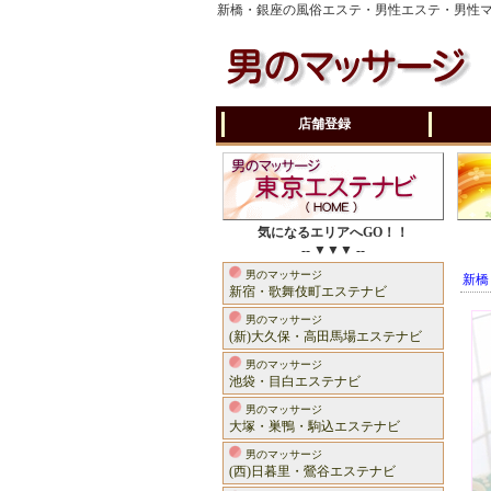
新橋・銀座の風俗エステ・男性エステ・男性
店舗登録
気になるエリアへGO！！
-- ▼▼▼ --
男のマッサージ
新橋
新宿・歌舞伎町エステナビ
男のマッサージ
(新)大久保・高田馬場エステナビ
男のマッサージ
池袋・目白エステナビ
男のマッサージ
大塚・巣鴨・駒込エステナビ
男のマッサージ
(西)日暮里・鶯谷エステナビ