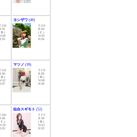
ヨシザワ
(49)
T.158
T.154
B.95
B.84
(
D
)
(
C
)
W.68
W.63
H.93
H.84
マツノ
(39)
T.150
T.170
B.86
B.80
(
D
)
(
D
)
W.62
W.68
H.87
H.98
仙台スギモト
(52)
T.160
T.171
B.86
B.90
(
C
)
(
D
)
W.58
W.62
H.85
H.93