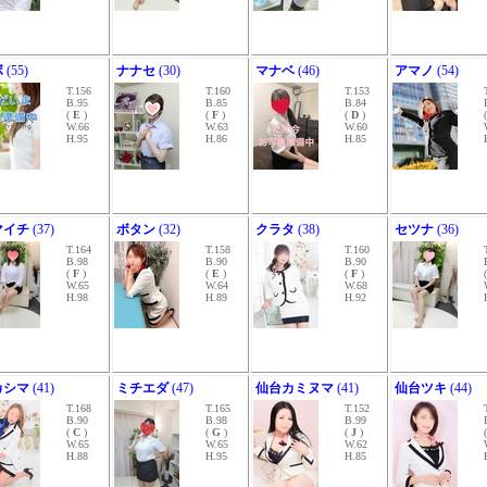
ボ
(55)
ナナセ
(30)
マナベ
(46)
アマノ
(54)
T.156
T.160
T.153
B.95
B.85
B.84
(
E
)
(
F
)
(
D
)
W.66
W.63
W.60
H.95
H.86
H.85
マイチ
(37)
ボタン
(32)
クラタ
(38)
セツナ
(36)
T.164
T.158
T.160
B.98
B.90
B.90
(
F
)
(
E
)
(
F
)
W.65
W.64
W.68
H.98
H.89
H.92
カシマ
(41)
ミチエダ
(47)
仙台カミヌマ
(41)
仙台ツキ
(44)
T.168
T.165
T.152
B.90
B.98
B.99
(
C
)
(
G
)
(
J
)
W.65
W.65
W.62
H.88
H.95
H.85