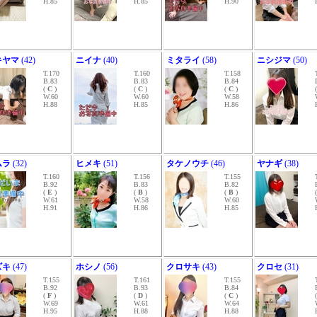
H.85
H.85
H.90
キヤマ
(42)
ニイナ
(40)
ミタライ
(58)
ニシジマ
(50)
T.170
T.160
T.158
B.83
B.83
B.84
(
C
)
(
C
)
(
C
)
W.60
W.60
W.58
H.88
H.85
H.86
ムラ
(32)
ヒメキ
(51)
タケノウチ
(46)
ヤナギ
(38)
T.160
T.156
T.155
B.92
B.83
B.82
(
E
)
(
B
)
(
B
)
W.61
W.58
W.60
H.91
H.86
H.85
ズキ
(47)
ホシノ
(56)
クロサキ
(43)
クロセ
(31)
T.155
T.161
T.155
B.92
B.93
B.84
(
F
)
(
D
)
(
C
)
W.69
W.61
W.64
H.95
H.88
H.88