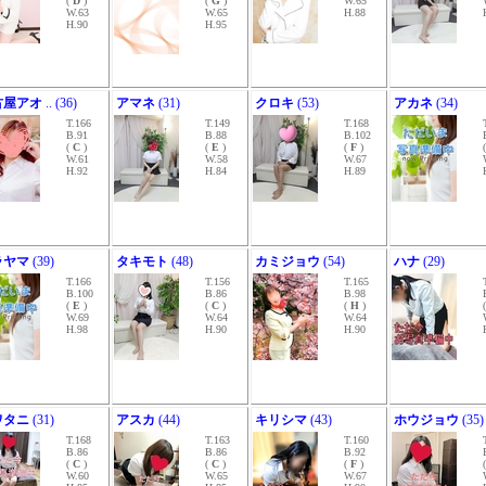
(
D
)
(
G
)
W.65
W.63
W.65
H.88
H.90
H.95
古屋アオ
.. (36)
アマネ
(31)
クロキ
(53)
アカネ
(34)
T.166
T.149
T.168
B.91
B.88
B.102
(
C
)
(
E
)
(
F
)
W.61
W.58
W.67
H.92
H.84
H.89
ラヤマ
(39)
タキモト
(48)
カミジョウ
(54)
ハナ
(29)
T.166
T.156
T.165
B.100
B.86
B.98
(
E
)
(
C
)
(
H
)
W.69
W.64
W.64
H.98
H.90
H.90
ワタニ
(31)
アスカ
(44)
キリシマ
(43)
ホウジョウ
(35)
T.168
T.163
T.160
B.86
B.86
B.92
(
C
)
(
C
)
(
F
)
W.60
W.65
W.67