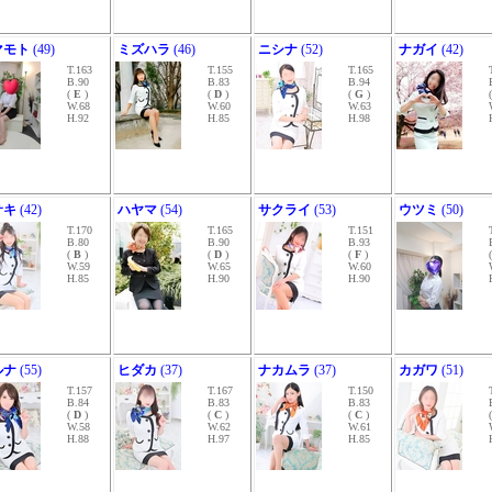
マモト
(49)
ミズハラ
(46)
ニシナ
(52)
ナガイ
(42)
T.163
T.155
T.165
B.90
B.83
B.94
(
E
)
(
D
)
(
G
)
W.68
W.60
W.63
H.92
H.85
H.98
サキ
(42)
ハヤマ
(54)
サクライ
(53)
ウツミ
(50)
T.170
T.165
T.151
B.80
B.90
B.93
(
B
)
(
D
)
(
F
)
W.59
W.65
W.60
H.85
H.90
H.90
ルナ
(55)
ヒダカ
(37)
ナカムラ
(37)
カガワ
(51)
T.157
T.167
T.150
B.84
B.83
B.83
(
D
)
(
C
)
(
C
)
W.58
W.62
W.61
H.88
H.97
H.85