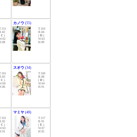
カノウ
(55)
T.151
T.163
B.82
B.84
(
C
)
(
D
)
W.62
W.63
H.88
H.89
スオウ
(34)
T.161
T.160
B.83
B.88
(
C
)
(
D
)
W.60
W.64
H.86
H.91
マミヤ
(49)
T.161
T.157
B.82
B.91
(
C
)
(
E
)
W.63
W.67
H.91
H.92