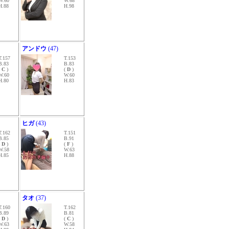
W.60
W.68
H.88
H.98
アンドウ
(47)
T.157
T.153
B.83
B.83
(
C
)
(
D
)
W.60
W.60
H.80
H.83
ヒガ
(43)
T.162
T.151
B.85
B.91
(
D
)
(
F
)
W.58
W.63
H.85
H.88
タオ
(37)
T.160
T.162
B.89
B.81
(
D
)
(
C
)
W.63
W.58