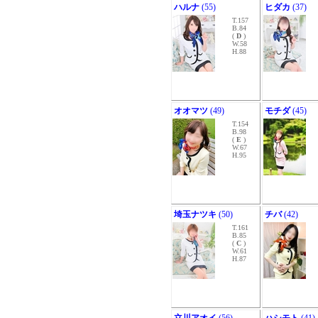
ハルナ
(55)
ヒダカ
(37)
T.157
B.84
(
D
)
W.58
H.88
オオマツ
(49)
モチダ
(45)
T.154
B.98
(
E
)
W.67
H.95
埼玉ナツキ
(50)
チバ
(42)
T.161
B.85
(
C
)
W.61
H.87