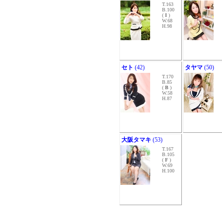
T.163
B.100
(
I
)
W.68
H.98
セト
(42)
タヤマ
(50)
T.170
B.85
(
B
)
W.58
H.87
大阪タマキ
(53)
T.167
B.105
(
F
)
W.69
H.100