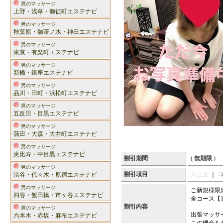
男のマッサージ
上野・浅草・御徒町エステナビ
男のマッサージ
秋葉原・御茶ノ水・神田エステナビ
男のマッサージ
東京・有楽町エステナビ
男のマッサージ
新橋・銀座エステナビ
男のマッサージ
品川・田町・浜松町エステナビ
男のマッサージ
五反田・目黒エステナビ
男のマッサージ
蒲田・大森・大井町エステナビ
男のマッサージ
恵比寿・中目黒エステナビ
割引期間
(
無期限
)
男のマッサージ
割引項目
入会金
｜ 
渋谷・代々木・原宿エステナビ
男のマッサージ
ご新規様限
四谷・飯田橋・市ヶ谷エステナビ
全コース【1
割引内容
男のマッサージ
出張マッサ
六本木・赤坂・麻布エステナビ