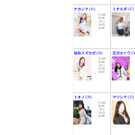
ナカシマ
(41)
ミチエダ
(47)
T.168
B.90
(
C
)
W.65
H.88
仙台スズカゼ
(38)
立川カトウ
(5
T.160
B.90
(
C
)
W.58
H.92
トオノ
(39)
マツシマ
(52)
T.160
B.89
(
F
)
W.63
H.88