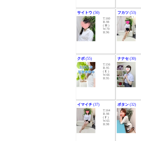
サイトウ
(50)
フカツ
(53)
T.160
B.98
(
H
)
W.70
H.96
クボ
(55)
ナナセ
(30)
T.156
B.95
(
E
)
W.66
H.95
イマイチ
(37)
ボタン
(32)
T.164
B.98
(
F
)
W.65
H.98