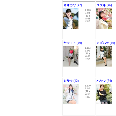
オオカワ
(42)
ユズキ
(46)
T.163
B.93
(
E
)
W.61
H.87
ヤマモト
(49)
ミズハラ
(46)
T.163
B.90
(
E
)
W.68
H.92
ミサキ
(42)
ハヤマ
(54)
T.170
B.80
(
B
)
W.59
H.85