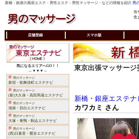
新橋・銀座の風俗エステ・男性エステ・男性マッサージ・などの情報を紹介
男
当
含
店舗登録
スマホ版
気になるエリアへGO！！
東京出張マッサージ委
-- ▼▼▼ --
男のマッサージ
新宿・歌舞伎町エステナビ
男のマッサージ
(新)大久保・高田馬場エステナビ
新橋・銀座エステナ
男のマッサージ
カワカミ さん
池袋・目白エステナビ
男のマッサージ
大塚・巣鴨・駒込エステナビ
男のマッサージ
(西)日暮里・鶯谷エステナビ