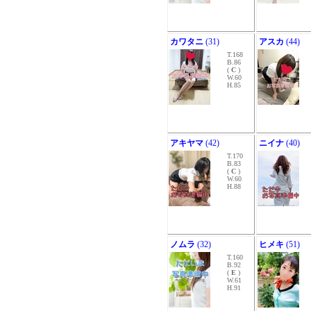
カワタニ
(31)
アスカ
(44)
T.168
B.86
(
C
)
W.60
H.85
アキヤマ
(42)
ニイナ
(40)
T.170
B.83
(
C
)
W.60
H.88
ノムラ
(32)
ヒメキ
(51)
T.160
B.92
(
E
)
W.61
H.91