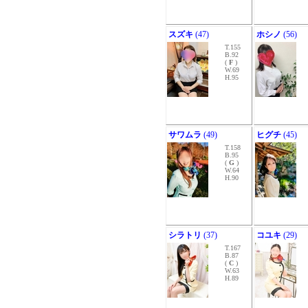
スズキ
(47)
ホシノ
(56)
T.155
B.92
(
F
)
W.69
H.95
サワムラ
(49)
ヒグチ
(45)
T.158
B.95
(
G
)
W.64
H.90
シラトリ
(37)
コユキ
(29)
T.167
B.87
(
C
)
W.63
H.89