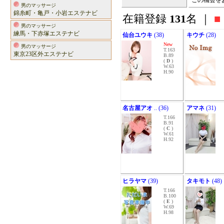
この機会を
男のマッサージ
錦糸町・亀戸・小岩エステナビ
在籍登録
131
名 ｜
■
男のマッサージ
練馬・下赤塚エステナビ
仙台ユウキ
(38)
キウチ
(28)
New
男のマッサージ
T.163
東京23区外エステナビ
B.89
(
D
)
W.63
H.90
名古屋アオ
.. (36)
アマネ
(31)
T.166
B.91
(
C
)
W.61
H.92
ヒラヤマ
(39)
タキモト
(48)
T.166
B.100
(
E
)
W.69
H.98