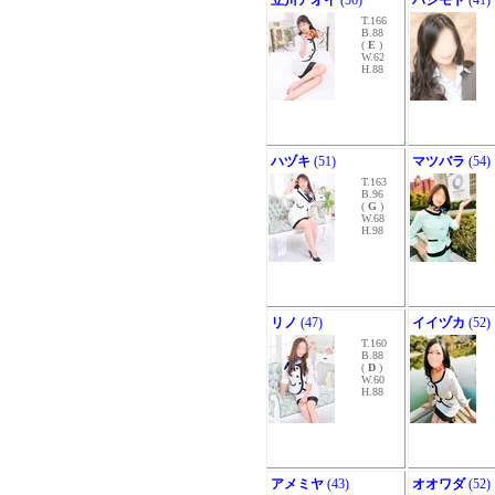
立川アオイ
(56)
ハシモト
(41)
T.166
B.88
(
E
)
W.62
H.88
ハヅキ
(51)
マツバラ
(54)
T.163
B.96
(
G
)
W.68
H.98
リノ
(47)
イイヅカ
(52)
T.160
B.88
(
D
)
W.60
H.88
アメミヤ
(43)
オオワダ
(52)